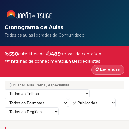
Cronograma de Aulas
Todas as aulas liberadas da Comunidade
550
489+
📚
aulas liberadas
⏱️
horas de conteúdo
19
40
🗺️
trilhas de conhecimento
👤
especialistas
📋 Legendas