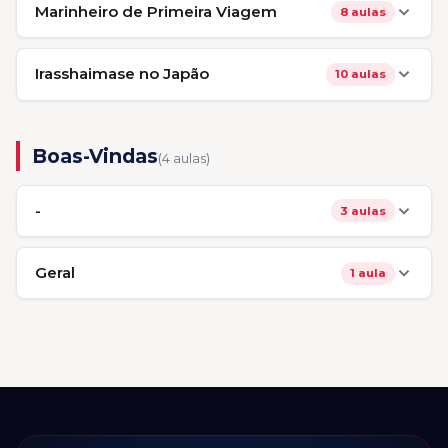
Marinheiro de Primeira Viagem
8 aulas
Irasshaimase no Japão
10 aulas
Boas-Vindas
(4 aulas)
-
3 aulas
Geral
1 aula